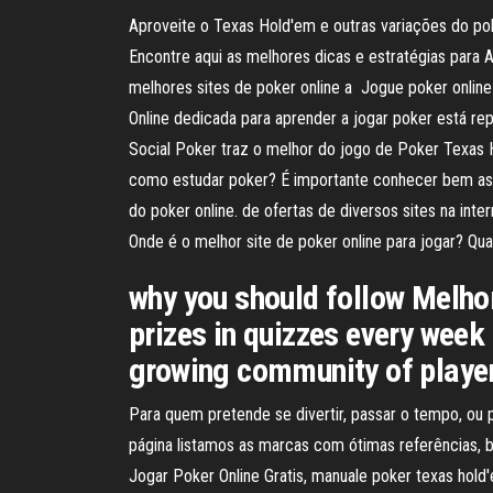
Aproveite o Texas Hold'em e outras variações do pok
Encontre aqui as melhores dicas e estratégias para
melhores sites de poker online a Jogue poker onlin
Online dedicada para aprender a jogar poker está r
Social Poker traz o melhor do jogo de Poker Texas 
como estudar poker? É importante conhecer bem as 
do poker online. de ofertas de diversos sites na in
Onde é o melhor site de poker online para jogar? Qu
why you should follow Melhor
prizes in quizzes every week
growing community of playe
Para quem pretende se divertir, passar o tempo, ou 
página listamos as marcas com ótimas referências, 
Jogar Poker Online Gratis, manuale poker texas hold