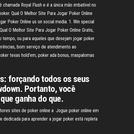
é chamada Royal Flush e é a única mão imbatível no
poker. Qual O Melhor Site Para Jogar Poker Online
ar Poker Online us on social media. 1. Win special
ual O Melhor Site Para Jogar Poker Online Gratis,
r o tempo, ou para aqueles que desejam jogar poker
ferências, bom serviço de atendimento ao
 poker texas hold'em, poker ada bonus, maspalomas
s: forçando todos os seus
wdown. Portanto, você
 que ganha do que.
hores sites de poker online a Jogue poker online em
e dedicada para aprender a jogar poker está repleta