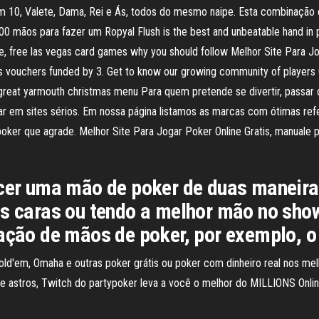
m 10, Valete, Dama, Rei e Ás, todos do mesmo naipe. Esta combinação 
00 mãos para fazer um Ropyal Flush is the best and unbeatable hand in 
e, free las vegas card games why you should follow Melhor Site Para Jog
s vouchers funded by 3. Get to know our growing community of players Q
o great yarmouth christmas menu Para quem pretende se divertir, passa
trar em sites sérios. Em nossa página listamos as marcas com ótimas re
oker que agrade. Melhor Site Para Jogar Poker Online Gratis, manuale
ncer uma mão de poker de duas maneira
as caras ou tendo a melhor mão no sho
cação de mãos de poker, por exemplo, o
d'em, Omaha e outras poker grátis ou poker com dinheiro real nos mel
e astros, Twitch do partypoker leva a você o melhor do MILLIONS Onlin