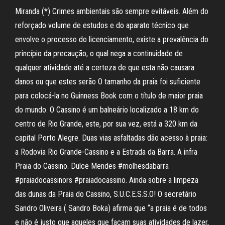
Miranda (*) Crimes ambientais são sempre evitáveis. Além do
reforçado volume de estudos e do aparato técnico que
envolve o processo do licenciamento, existe a prevalência do
princípio da precaução, o qual nega a continuidade de
qualquer atividade até a certeza de que esta não causara
danos ou que estes serão O tamanho da praia foi suficiente
para colocá-la no Guinness Book com o título de maior praia
do mundo. O Cassino é um balneário localizado a 18 km do
centro de Rio Grande, este, por sua vez, está a 320 km da
capital Porto Alegre. Duas vias asfaltadas dão acesso à praia:
a Rodovia Rio Grande-Cassino e a Estrada da Barra. A infra
Praia do Cassino. Dulce Mendes #molhesdabarra
#praiadocassinors #praiadocassino. Ainda sobre a limpeza
das dunas da Praia do Cassino, S.U.C.E.S.S.O! O secretário
Sandro Oliveira ( Sandro Boka) afirma que “a praia é de todos
e não é justo que aqueles que façam suas atividades de lazer,