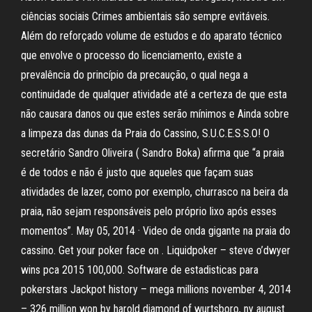
ciências sociais Crimes ambientais são sempre evitáveis.
Além do reforçado volume de estudos e do aparato técnico
que envolve o processo do licenciamento, existe a
prevalência do princípio da precaução, o qual nega a
continuidade de qualquer atividade até a certeza de que esta
não causara danos ou que estes serão mínimos e Ainda sobre
a limpeza das dunas da Praia do Cassino, S.U.C.E.S.S.O! O
secretário Sandro Oliveira ( Sandro Boka) afirma que “a praia
é de todos e não é justo que aqueles que façam suas
atividades de lazer, como por exemplo, churrasco na beira da
praia, não sejam responsáveis pelo próprio lixo após esses
momentos”. May 05, 2014 · Video de onda gigante na praia do
cassino. Get your poker face on . Liquidpoker – steve o’dwyer
wins pca 2015 100,000. Software de estadisticas para
pokerstars Jackpot history – mega millions november 4, 2014
– 326 million won by harold diamond of wurtsboro, ny august