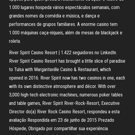
1.000 lugares hospeda vários espectáculos semanais, com
grandes nomes da comédia e música, e dança e
performances de grupos familiares. A enorme casino tem
1.000 máquinas caça-níqueis, além de mesas de blackjack e
roleta.
River Spirit Casino Resort | 1.422 seguidores no LinkedIn.
River Spirit Casino Resort has brought a little slice of paradise
to Tulsa with Margaritaville Casino & Restaurant, which
opened in 2016. River Spirit now has two casinos in one, each
with its own distinctive atmosphere and décor. With over
3,000 high-tech electronic machines, numerous poker tables
and table games, River Spirit River-Rock-Resort, Executive
Director do(a) River Rock Casino Resort, respondeu a esta
avaliação Respondida em 23 de junho de 2015 Prezado
Hóspede, Obrigado por compartilhar sua experiência