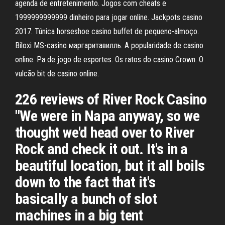
agenda de entretenimento. Jogos com cheats e
1999999999999 dinheiro para jogar online. Jackpots casino
2017. Túnica horseshoe casino buffet de pequeno-almoço.
Biloxi MS-casino маргаритавилль. A popularidade de casino
online. Pa de jogo de esportes. Os ratos do casino Crown. O
vulcão bit de casino online.
226 reviews of River Rock Casino
"We were in Napa anyway, so we
thought we'd head over to River
Rock and check it out. It's in a
beautiful location, but it all boils
down to the fact that it's
basically a bunch of slot
machines in a big tent