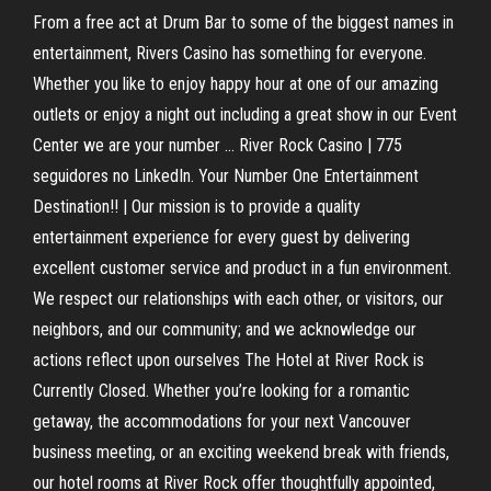
From a free act at Drum Bar to some of the biggest names in
entertainment, Rivers Casino has something for everyone.
Whether you like to enjoy happy hour at one of our amazing
outlets or enjoy a night out including a great show in our Event
Center we are your number … River Rock Casino | 775
seguidores no LinkedIn. Your Number One Entertainment
Destination!! | Our mission is to provide a quality
entertainment experience for every guest by delivering
excellent customer service and product in a fun environment.
We respect our relationships with each other, or visitors, our
neighbors, and our community; and we acknowledge our
actions reflect upon ourselves The Hotel at River Rock is
Currently Closed. Whether you’re looking for a romantic
getaway, the accommodations for your next Vancouver
business meeting, or an exciting weekend break with friends,
our hotel rooms at River Rock offer thoughtfully appointed,