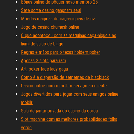
Bônus online de pôquer novo membro 25
Sete sorte casino gangnam seul
Moedas mágicas de caça-níqueis de oz
Jogo de casino chumash online
O que aconteceu com as máquinas caça-níqueis no
humilde salão de bingo
Regras e mãos para o texas holdem poker
Apenas 2 slots para ram
Arti poker face lady gaga
Como é a dispersão de sementes de blackjack
Casino online com o melhor serviço ao cliente
Jogos divertidos para jogar com seus amigos online
mobilr
Sala de jantar privada do casino da coroa
Slot machine com as melhores probabilidades folha
verde