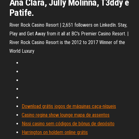
Ana Clara, Jully Molinna, T3ddy e
Patife.
River Rock Casino Resort | 2,651 followers on LinkedIn. Stay,
Play and Get Away from it all at BC's Premier Casino Resort. |
River Rock Casino Resort is the 2012 to 2017 Winner of the
World Luxury
Download grátis jogos de máquinas caça-níqueis
Casino regina show lounge mapa de assentos
Nissi casino sem códigos de bônus de depósito
Harrington on holdem online grátis