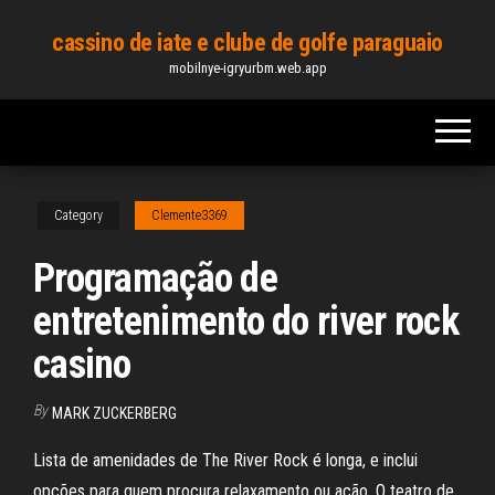
Skip
cassino de iate e clube de golfe paraguaio
to
mobilnye-igryurbm.web.app
the
content
Category
Clemente3369
Programação de
entretenimento do river rock
casino
By
MARK ZUCKERBERG
Lista de amenidades de The River Rock é longa, e inclui
opções para quem procura relaxamento ou ação. O teatro de