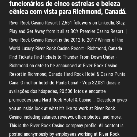
funcionários de cinco estrelas e beleza
cênica com vista para Richmond, Canadá.
River Rock Casino Resort | 2,651 followers on LinkedIn. Stay,
Play and Get Away from it all at BC's Premier Casino Resort. |
River Rock Casino Resort is the 2012 to 2017 Winner of the
World Luxury River Rock Casino Resort · Richmond, Canada
Find Tickets Find tickets to Thunder From Down Under -
Richmond on date to be announced at River Rock Casino
Resort in Richmond, Canada Hard Rock Hotel & Casino Punta
Cana: O melhor hotel de Punta Cana! - Veja 32.031 dicas e
avaliações dos hóspedes, 20.536 fotos e encontre
promoções para Hard Rock Hotel & Casino … Glassdoor gives
you an inside look at what it's like to work at River Rock
Casino, including salaries, reviews, office photos, and more.
This is the River Rock Casino company profile. All content is
posted anonymously by employees working at River Rock