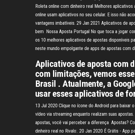
Roleta online com dinheiro real Melhores aplicativo
online usam aplicativos no seu celular. E isso não 
vantagens imbatíveis. 29 Jan 2021 Aplicativos de ap
bem Nossa Aposta Portugal No que toca a jogar com d
os 10 melhores aplicativos de apostas disponíveis
neste mundo empolgante de apps de apostas com dinh
Aplicativos de aposta com d
com limitações, vemos esse 
Brasil . Atualmente, a Goog
usar esses aplicativos de fo
13 Jul 2020 Clique no ícone do Android para baixar o
vídeo via streaming enquanto realizam suas apostas.
apostas, você vai perceber a diferença Apostas? Con
dinheiro real no Rivalo:. 20 Jan 2020 É Grátis - App