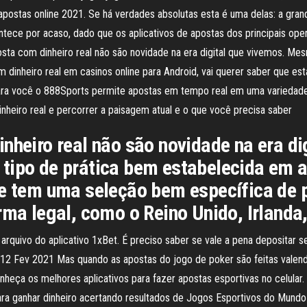
s apostas online 2021. Se há verdades absolutas esta é uma delas: a gr
acontece por acaso, dado que os aplicativos de apostas dos principais 
osta com dinheiro real não são novidade na era digital que vivemos. Me
inheiro real em casinos online para Android, vai querer saber que est
 para você o 888Sports permite apostas em tempo real em uma variedad
eiro real e percorrer a paisagem atual e o que você precisa saber
inheiro real não são novidade na era d
tipo de prática bem estabelecida em al
le tem uma seleção bem específica de 
rma legal, como o Reino Unido, Irlanda,
 arquivo do aplicativo 1xBet. É preciso saber se vale a pena depositar 
 12 Fev 2021 Mas quando as apostas do jogo de poker são feitas valendo
heça os melhores aplicativos para fazer apostas esportivas no celular.
 para ganhar dinheiro acertando resultados de Jogos Esportivos do Mund