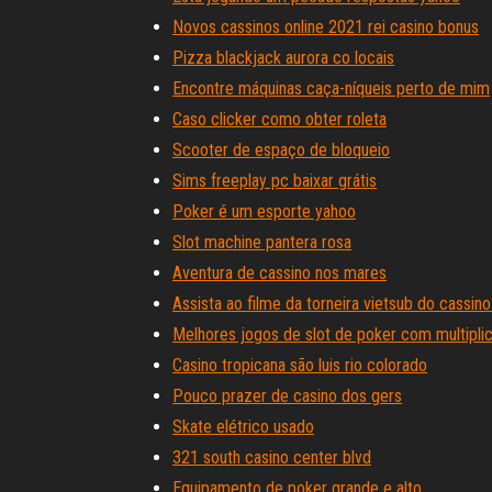
Novos cassinos online 2021 rei casino bonus
Pizza blackjack aurora co locais
Encontre máquinas caça-níqueis perto de mim
Caso clicker como obter roleta
Scooter de espaço de bloqueio
Sims freeplay pc baixar grátis
Poker é um esporte yahoo
Slot machine pantera rosa
Aventura de cassino nos mares
Assista ao filme da torneira vietsub do cassin
Melhores jogos de slot de poker com multipli
Casino tropicana são luis rio colorado
Pouco prazer de casino dos gers
Skate elétrico usado
321 south casino center blvd
Equipamento de poker grande e alto