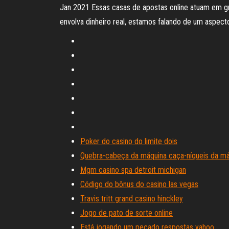
Jan 2021 Essas casas de apostas online atuam em gr
envolva dinheiro real, estamos falando de um aspec
Poker do casino do limite dois
Quebra-cabeça da máquina caça-níqueis da má
Mgm casino spa detroit michigan
Código do bônus do casino las vegas
Travis tritt grand casino hinckley
Jogo de pato de sorte online
Está jogando um pecado respostas yahoo