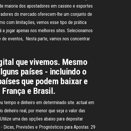
ande maioria dos apostadores em cassino e esportes
operadores do mercado oferecem-lhe um conjunto de
smo com limitações, vemos esse tipo de prática
á a jogar apenas nos melhores sites. Selecionamos
e de eventos, Nesta parte, vamos nos concentrar
igital que vivemos. Mesmo
guns países - incluindo o
países que podem baixar e
 França e Brasil.
seu tempo e dinheiro em determinado site. actual em
 dinheiro real, por menor que seja o valor das
 Utilize uma das opções abaixo para depositar
o - Dicas, Previsões e Prognósticos para Apostas. 29