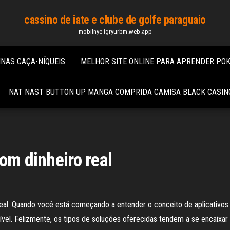
cassino de iate e clube de golfe paraguaio
mobilnye-igryurbm.web.app
INAS CAÇA-NÍQUEIS
MELHOR SITE ONLINE PARA APRENDER PO
NAT NAST BUTTON UP MANGA COMPRIDA CAMISA BLACK CASIN
om dinheiro real
real. Quando você está começando a entender o conceito de aplicativos 
el. Felizmente, os tipos de soluções oferecidas tendem a se encaixar 