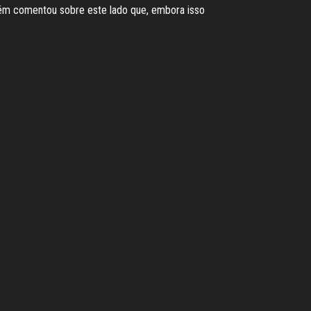
mbém comentou sobre este lado que, embora isso