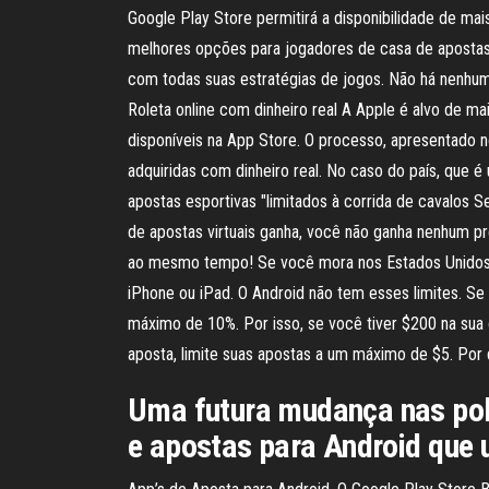
Google Play Store permitirá a disponibilidade de mai
melhores opções para jogadores de casa de apostas é 
com todas suas estratégias de jogos. Não há nenhum 
Roleta online com dinheiro real A Apple é alvo de ma
disponíveis na App Store. O processo, apresentado no
adquiridas com dinheiro real. No caso do país, que 
apostas esportivas "limitados à corrida de cavalos 
de apostas virtuais ganha, você não ganha nenhum prê
ao mesmo tempo! Se você mora nos Estados Unidos, 
iPhone ou iPad. O Android não tem esses limites. Se 
máximo de 10%. Por isso, se você tiver $200 na sua
aposta, limite suas apostas a um máximo de $5. Por q
Uma futura mudança nas polí
e apostas para Android que 