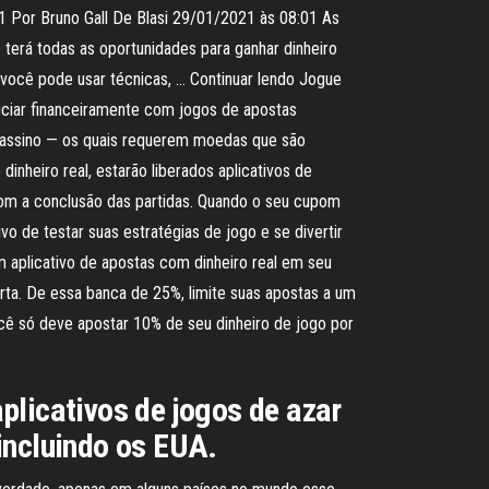
021 Por Bruno Gall De Blasi 29/01/2021 às 08:01 As
 terá todas as oportunidades para ganhar dinheiro
 você pode usar técnicas, … Continuar lendo Jogue
eficiar financeiramente com jogos de apostas
de cassino — os quais requerem moedas que são
nheiro real, estarão liberados aplicativos de
 com a conclusão das partidas. Quando o seu cupom
vo de testar suas estratégias de jogo e se divertir
aplicativo de apostas com dinheiro real em seu
erta. De essa banca de 25%, limite suas apostas a um
cê só deve apostar 10% de seu dinheiro de jogo por
plicativos de jogos de azar
incluindo os EUA.