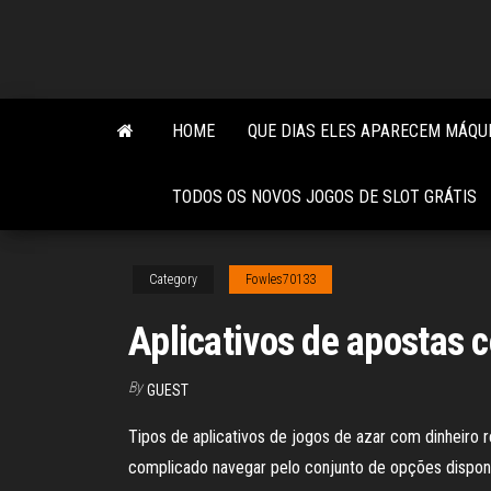
Skip
to
the
content
HOME
QUE DIAS ELES APARECEM MÁQU
TODOS OS NOVOS JOGOS DE SLOT GRÁTIS
Category
Fowles70133
Aplicativos de apostas c
By
GUEST
Tipos de aplicativos de jogos de azar com dinheiro 
complicado navegar pelo conjunto de opções disponív